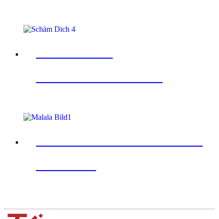
SCHÄM DICH
+16 und Erwachsene
EIN MÄDCHEN WIE MALALA
+11 Jahre